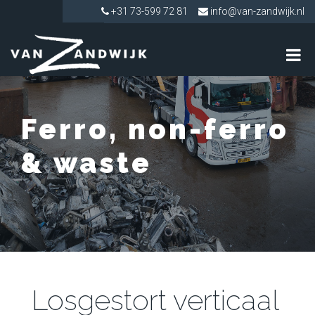
+31 73-599 72 81
info@van-zandwijk.nl
Ferro, non-ferro
& waste
Losgestort verticaal