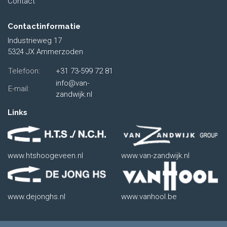
Contact
Contactinformatie
Industrieweg 17
5324 JX Ammerzoden
Telefoon:
+31 73-599 72 81
info@van-
E-mail:
zandwijk.nl
Links
www.htshoogeveen.nl
www.van-zandwijk.nl
www.dejonghs.nl
www.vanhool.be