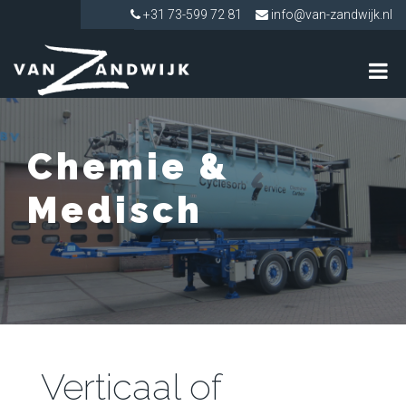
+31 73-599 72 81
info@van-zandwijk.nl
Chemie &
Medisch
Verticaal of